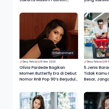
Week 2026
Entertainment
Devy Felicia
19 Nov 2025
Devy Felicia
18 
Olivia Pardede Bagikan
5 Jenis Bara
Momen Butterfly Era di Debut
Tidak Kamu B
Nomor RnB Pop 90’s Berjudul
Besar, Jang
“High”