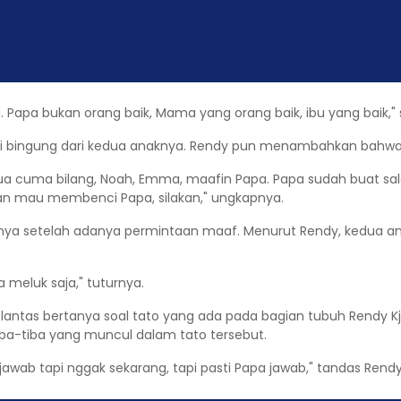
. Papa bukan orang baik, Mama yang orang baik, ibu yang baik,
resi bingung dari kedua anaknya. Rendy pun menambahkan ba
ua cuma bilang, Noah, Emma, maafin Papa. Papa sudah buat s
ian mau membenci Papa, silakan," ungkapnya.
inya setelah adanya permintaan maaf. Menurut Rendy, kedua 
meluk saja," tuturnya.
ntas bertanya soal tato yang ada pada bagian tubuh Rendy K
 tiba-tiba yang muncul dalam tato tersebut.
awab tapi nggak sekarang, tapi pasti Papa jawab," tandas Rendy