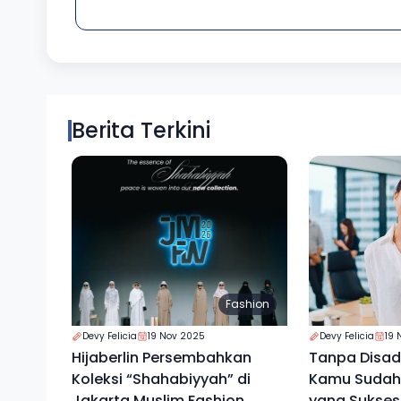
Berita Terkini
Fashion
Devy Felicia
19 Nov 2025
Devy Felicia
19 
Hijaberlin Persembahkan
Tanpa Disada
Koleksi “Shahabiyyah” di
Kamu Sudah 
Jakarta Muslim Fashion
yang Sukses