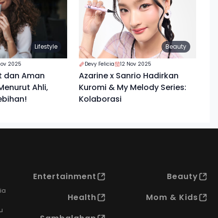
Lifestyle
Beauty
Nov 2025
Devy Felicia
12 Nov 2025
t dan Aman
Azarine x Sanrio Hadirkan
enurut Ahli,
Kuromi & My Melody Series:
ebihan!
Kolaborasi
Entertainment
Beauty
ia
Health
Mom & Kids
u