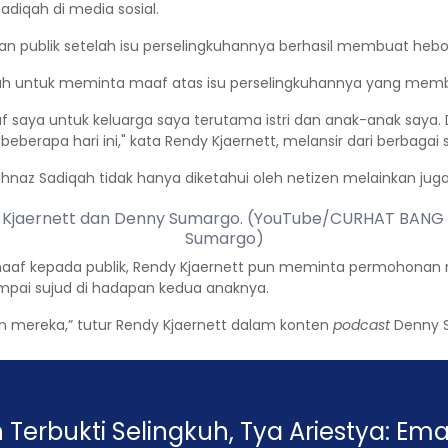
iqah di media sosial.
pan publik setelah isu perselingkuhannya berhasil membuat hebo
lah untuk meminta maaf atas isu perselingkuhannya yang mem
aya untuk keluarga saya terutama istri dan anak-anak saya. 
eberapa hari ini," kata Rendy Kjaernett, melansir dari berbaga
naz Sadiqah tidak hanya diketahui oleh netizen melainkan juga
 Kjaernett dan Denny Sumargo. (YouTube/CURHAT BANG
Sumargo)
aaf kepada publik, Rendy Kjaernett pun meminta permohonan 
ampai sujud di hadapan kedua anaknya.
n mereka,” tutur Rendy Kjaernett dalam konten
podcast
Denny S
Terbukti Selingkuh, Tya Ariestya: Em