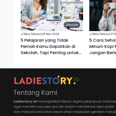
Lifestyle
Devy Felicia
18 Nov 2025
Devy Felicia
17 
5 Pelajaran yang Tidak
5 Cara Seha
Pernah Kamu Dapatkan di
Minum Kopi M
Sekolah, Tapi Penting untuk
Jangan Berl
Mengatur Keuangan
Tentang Kami
Ladiestory.id
meningkatkan literasi digital perempuan Indones
agar memiliki rasa percaya diri dalam membentuk opini publik
dan menjadi komunitas besar untuk melakukan gerakan menuj