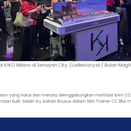
i KIKO Milano di Senayan City. (Ladiestory.id / Bulan Magh
lexion yang halus dan merata. Menggabungkan manfaat krim C
n kulit. Selain itu, bahan khusus dalam Skin Trainer CC Blu