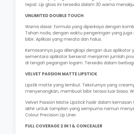
tepat. Lip gloss ini tersedia dalam 30 warna menakju
UNLIMITED DOUBLE TOUCH
Warna dasar: formula yang diperkaya dengan kombin
Tahan noda, dengan waktu pengeringan yang juga s
bibir. Aplikasi yang merata dan halus.
Kemasannya juga dilengkapi dengan dua aplikator y
sementara aplikator berserat menjamin jumlah pro
di tengah pegangan logam. Tersedia dalam berbaga
VELVET PASSION MATTE LIPSTICK
Lipstik matte yang lembut. Teksturnya yang cream
menyenangkan, membuat bibir terasa luar biasa. Wa
Velvet Passion Matte Lipstick hadir dalam kemasan 
akhir untuk tampilan yang sempurna namun menyenan
Colour Precision Lip Liner.
FULL COVERAGE 2 IN 1 & CONCEALER