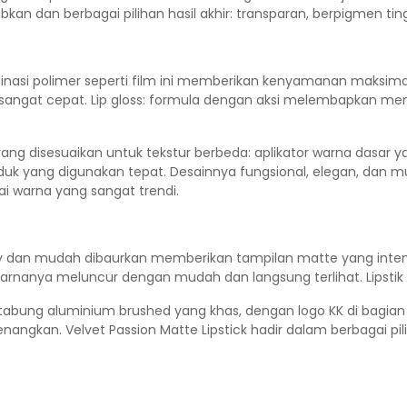
bkan dan berbagai pilihan hasil akhir: transparan, berpigmen tingg
asi polimer seperti film ini memberikan kenyamanan maksimal,
angat cepat. Lip gloss: formula dengan aksi melembapkan memb
ang disesuaikan untuk tekstur berbeda: aplikator warna dasar 
duk yang digunakan tepat. Desainnya fungsional, elegan, dan 
i warna yang sangat trendi.
y dan mudah dibaurkan memberikan tampilan matte yang intens 
rnanya meluncur dengan mudah dan langsung terlihat. Lipstik i
tabung aluminium brushed yang khas, dengan logo KK di bagian a
gkan. Velvet Passion Matte Lipstick hadir dalam berbagai pil