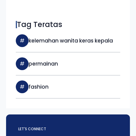
Tag Teratas
#
kelemahan wanita keras kepala
#
permainan
#
fashion
LET'S CONNECT