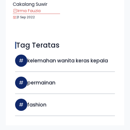
Cakalang Suwir
Irma Fauzia
21 Sep 2022
Tag Teratas
#
kelemahan wanita keras kepala
#
permainan
#
fashion