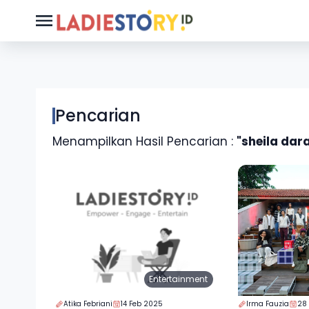
Pencarian
Menampilkan Hasil Pencarian :
"sheila dar
Entertainment
Atika Febriani
14 Feb 2025
Irma Fauzia
28