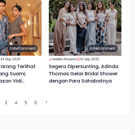
Entertainment
Entertainment
24 Sep 2023
Aldeta Prasasti
19 Sep 2023
Jarang Terlihat
Segera Dipersunting, Adinda
ang Suami,
Thomas Gelar Bridal Shower
lasan Vidi
dengan Para Sahabatnya
ent)
3
4
5
6