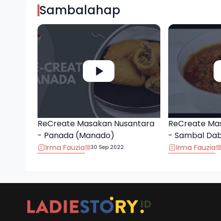
Sambalahap
ReCreate Masakan Nusantara
ReCreate Ma
- Panada (Manado)
- Sambal Da
Irma Fauzia
Irma Fauzia
30 Sep 2022