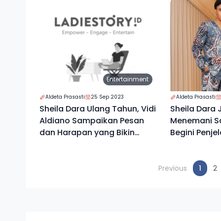
Entertainment
Aldeta Prasasti
25 Sep 2023
Aldeta Prasasti
Sheila Dara Ulang Tahun, Vidi
Sheila Dara 
Aldiano Sampaikan Pesan
Menemani S
dan Harapan yang Bikin
Begini Penje
Mleyot
Aldiano
(curr
Previous
1
2