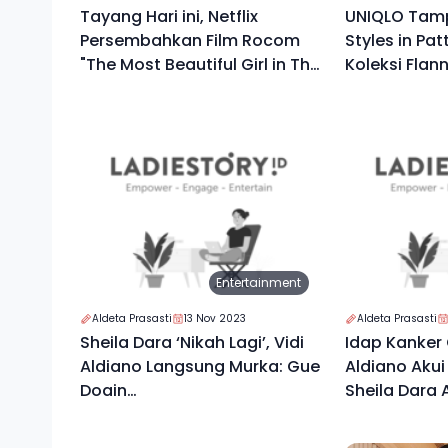
Tayang Hari ini, Netflix
UNIQLO Tamp
Persembahkan Film Rocom
Styles in Pat
"The Most Beautiful Girl in The
Koleksi Flan
World"
Entertainment
Aldeta Prasasti
13 Nov 2023
Aldeta Prasasti
Sheila Dara ‘Nikah Lagi’, Vidi
Idap Kanker G
Aldiano Langsung Murka: Gue
Aldiano Aku
Doain…
Sheila Dara 