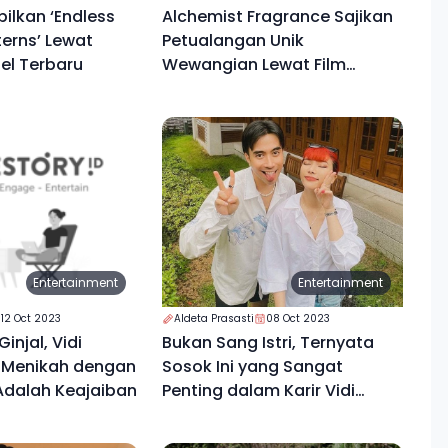
ilkan ‘Endless
Alchemist Fragrance Sajikan
terns’ Lewat
Petualangan Unik
nel Terbaru
Wewangian Lewat Film
Pendek "{04} Home Garden"
Entertainment
Entertainment
12 Oct 2023
Aldeta Prasasti
08 Oct 2023
injal, Vidi
Bukan Sang Istri, Ternyata
i Menikah dengan
Sosok Ini yang Sangat
Adalah Keajaiban
Penting dalam Karir Vidi
Aldiano