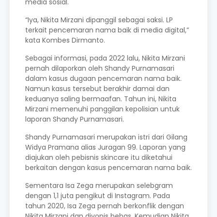
media sosial.
“Iya, Nikita Mirzani dipanggil sebagai saksi. LP
terkait pencemaran nama baik di media digital,”
kata Kombes Dirmanto.
Sebagai informasi, pada 2022 lalu, Nikita Mirzani
pernah dilaporkan oleh Shandy Purnamasari
dalam kasus dugaan pencemaran nama baik.
Namun kasus tersebut berakhir damai dan
keduanya saling bermaafan. Tahun ini, Nikita
Mirzani memenuhi panggilan kepolisian untuk
laporan Shandy Purnamasari.
Shandy Purnamasari merupakan istri dari Gilang
Widya Pramana alias Juragan 99. Laporan yang
diajukan oleh pebisnis skincare itu diketahui
berkaitan dengan kasus pencemaran nama baik.
Sementara Isa Zega merupakan selebgram
dengan 1,1 juta pengikut di Instagram. Pada
tahun 2020, Isa Zega pernah berkonflik dengan
Nikita Mirzani dan divonis bebas. Kemudian Nikita