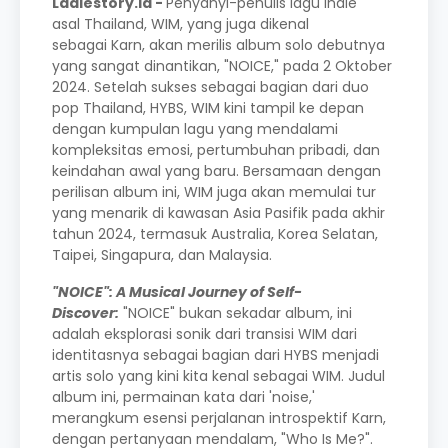
Ladiestory.id -
Penyanyi-penulis lagu indie
asal Thailand, WIM, yang juga dikenal
sebagai Karn, akan merilis album solo debutnya
yang sangat dinantikan, "NOICE," pada 2 Oktober
2024. Setelah sukses sebagai bagian dari duo
pop Thailand, HYBS, WIM kini tampil ke depan
dengan kumpulan lagu yang mendalami
kompleksitas emosi, pertumbuhan pribadi, dan
keindahan awal yang baru. Bersamaan dengan
perilisan album ini, WIM juga akan memulai tur
yang menarik di kawasan Asia Pasifik pada akhir
tahun 2024, termasuk Australia, Korea Selatan,
Taipei, Singapura, dan Malaysia.
"NOICE": A Musical Journey of Self-
Discover:
"NOICE" bukan sekadar album, ini
adalah eksplorasi sonik dari transisi WIM dari
identitasnya sebagai bagian dari HYBS menjadi
artis solo yang kini kita kenal sebagai WIM. Judul
album ini, permainan kata dari 'noise,'
merangkum esensi perjalanan introspektif Karn,
dengan pertanyaan mendalam, "Who Is Me?".