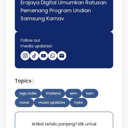
Erajaya Digital Umumkan Ratusan
Pemenang Program Undian
Samsung Karnav
Follow our
media updates!
Topics :
lagu indie
thailand
wim
karn
noice
music updates
hybs
Artikel terlalu panjang? klik untuk