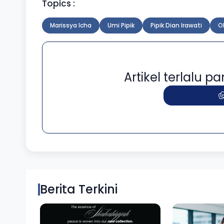
Topics :
Marissya Icha
Umi Pipik
Pipik Dian Irawati
Ok
Artikel terlalu 
Berita Terkini