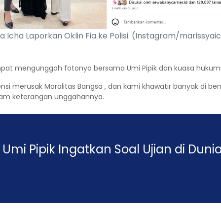
a Icha Laporkan Oklin Fia ke Polisi. (Instagram/marissyai
empat mengunggah fotonya bersama Umi Pipik dan kuasa hukumnya
si merusak Moralitas Bangsa , dan kami khawatir banyak di bena
a dalam keterangan unggahannya.
, Umi Pipik Ingatkan Soal Ujian di Duni