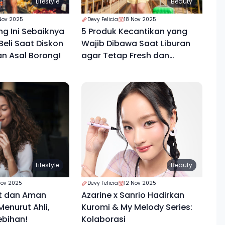
Lifestyle
Beauty
Nov 2025
Devy Felicia
18 Nov 2025
ng Ini Sebaiknya
5 Produk Kecantikan yang
eli Saat Diskon
Wajib Dibawa Saat Liburan
an Asal Borong!
agar Tetap Fresh dan
Percaya Diri
Lifestyle
Beauty
Nov 2025
Devy Felicia
12 Nov 2025
t dan Aman
Azarine x Sanrio Hadirkan
enurut Ahli,
Kuromi & My Melody Series:
ebihan!
Kolaborasi