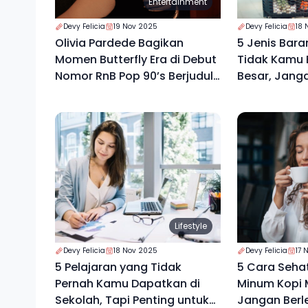
Entertainment
Devy Felicia
19 Nov 2025
Devy Felicia
18 
Olivia Pardede Bagikan
5 Jenis Bara
Momen Butterfly Era di Debut
Tidak Kamu B
Nomor RnB Pop 90’s Berjudul
Besar, Jang
“High”
Lifestyle
Devy Felicia
18 Nov 2025
Devy Felicia
17 
5 Pelajaran yang Tidak
5 Cara Seha
Pernah Kamu Dapatkan di
Minum Kopi M
Sekolah, Tapi Penting untuk
Jangan Berl