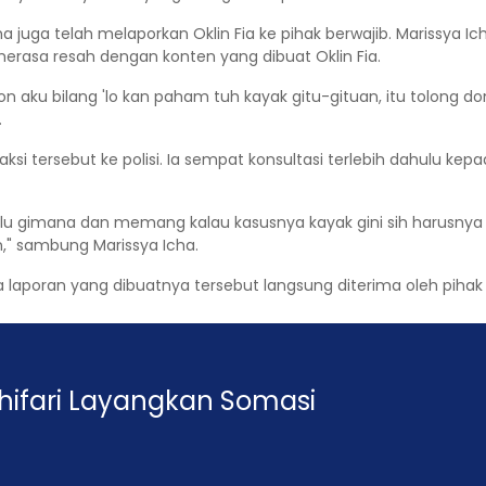
cha juga telah melaporkan Oklin Fia ke pihak berwajib. Marissya 
rasa resah dengan konten yang dibuat Oklin Fia.
aku bilang 'lo kan paham tuh kayak gitu-gituan, itu tolong dong 
.
ksi tersebut ke polisi. Ia sempat konsultasi terlebih dahulu 
dulu gimana dan memang kalau kasusnya kayak gini sih harusnya b
," sambung Marissya Icha.
 laporan yang dibuatnya tersebut langsung diterima oleh pihak 
 Ghifari Layangkan Somasi