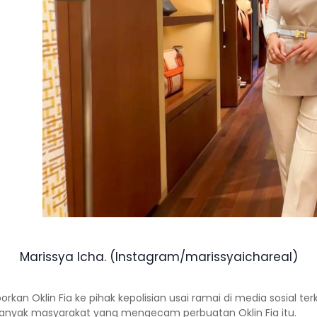
Marissya Icha. (Instagram/marissyaichareal)
kan Oklin Fia ke pihak kepolisian usai ramai di media sosial terka
, banyak masyarakat yang mengecam perbuatan Oklin Fia itu.