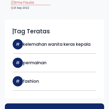
Irma Fauzia
21 Sep 2022
Tag Teratas
#
kelemahan wanita keras kepala
#
permainan
#
fashion