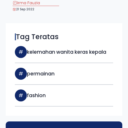
Irma Fauzia
21 Sep 2022
Tag Teratas
#
kelemahan wanita keras kepala
#
permainan
#
fashion