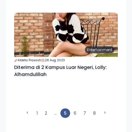
Entertainment
Aldeta Prasasti
28 Aug 2023
Diterima di 2 Kampus Luar Negeri, Lolly:
Alhamdulillah
(current)
1
2
...
5
6
7
8