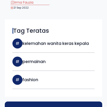
Irma Fauzia
21 Sep 2022
Tag Teratas
#
kelemahan wanita keras kepala
#
permainan
#
fashion