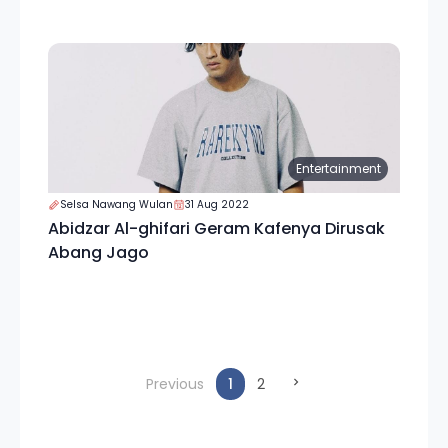
Entertainment
Selsa Nawang Wulan
31 Aug 2022
Abidzar Al-ghifari Geram Kafenya Dirusak
Abang Jago
(current)
Previous
1
2