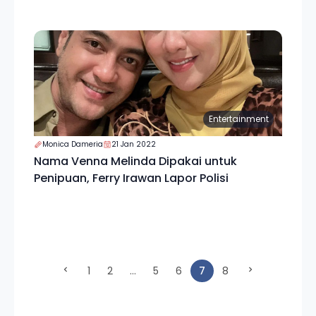
Entertainment
Monica Dameria
21 Jan 2022
Nama Venna Melinda Dipakai untuk
Penipuan, Ferry Irawan Lapor Polisi
(current)
1
2
...
5
6
7
8