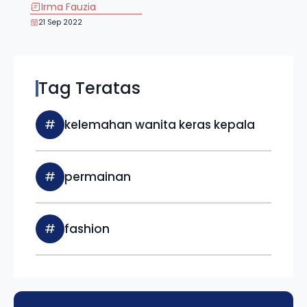
Irma Fauzia
21 Sep 2022
Tag Teratas
#
kelemahan wanita keras kepala
#
permainan
#
fashion