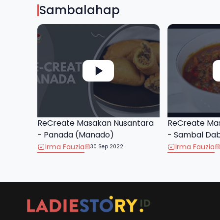
Sambalahap
ReCreate Masakan Nusantara
ReCreate Ma
- Panada (Manado)
- Sambal Da
Irma Fauzia
Irma Fauzia
30 Sep 2022