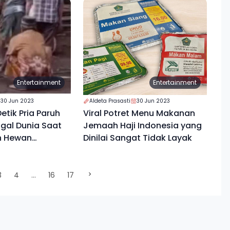
Entertainment
Entertainment
30 Jun 2023
Aldeta Prasasti
30 Jun 2023
Detik Pria Paruh
Viral Potret Menu Makanan
gal Dunia Saat
Jemaah Haji Indonesia yang
n Hewan
Dinilai Sangat Tidak Layak
isembelih
)
3
4
...
16
17