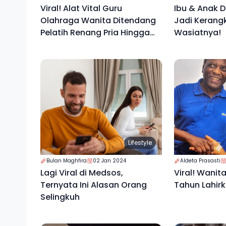
Viral! Alat Vital Guru
Ibu & Anak 
Olahraga Wanita Ditendang
Jadi Kerangka
Pelatih Renang Pria Hingga
Wasiatnya!
Pendarahan
Lifestyle
Bulan Maghfira
02 Jan 2024
Aldeta Prasasti
Lagi Viral di Medsos,
Viral! Wanit
Ternyata Ini Alasan Orang
Tahun Lahir
Selingkuh