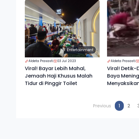
Entertainment
Aldeta Prasasti
03 Jul 2023
Aldeta Prasasti
Viral! Bayar Lebih Mahal,
Viral! Detik-
Jemaah Haji Khusus Malah
Baya Mening
Tidur di Pinggir Toilet
Menyaksika
Kurbannya D
(current
Previous
1
2