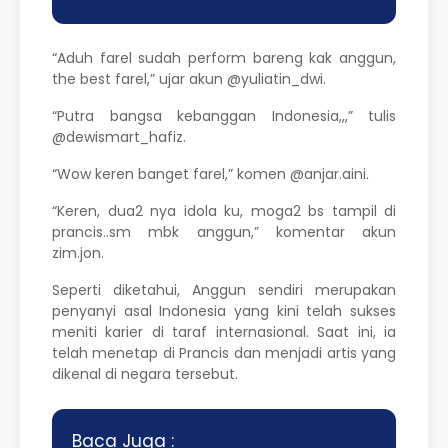
“Aduh farel sudah perform bareng kak anggun,
the best farel,” ujar akun @yuliatin_dwi.
“Putra bangsa kebanggan Indonesia,,,” tulis
@dewismart_hafiz.
“Wow keren banget farel,” komen @anjar.aini.
“Keren, dua2 nya idola ku, moga2 bs tampil di
prancis..sm mbk anggun,” komentar akun
zim.jon.
Seperti diketahui, Anggun sendiri merupakan
penyanyi asal Indonesia yang kini telah sukses
meniti karier di taraf internasional. Saat ini, ia
telah menetap di Prancis dan menjadi artis yang
dikenal di negara tersebut.
Baca Juga :