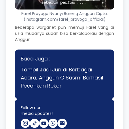
Farel Prayoga Nyanyi Bareng Anggun Cipta.
(Instagram.com/farel_prayoga_official)
Beberapa warganet pun memuji Farel yang di
usia mudanya sudah bisa berkolaborasi dengan
Anggun.
Baca Juga :
Tampil Jadi Juri di Berbagai
Acara, Anggun C Sasmi Berhasil
Pecahkan Rekor
Follow our
media updates!