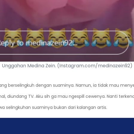
Unggahan Medina Zein. (Instagram.com/medinazein92)
ang berselingkuh dengan suaminya. Namun, ia tidak mau meny
rkenal, diundang TV. Aku sih ga mau ngespill cewenya. Nanti terk
 selingkuhan suaminya bukan dari kalangan artis.