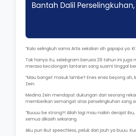
Bantah Dalil Perselingkuhan,
“Kalo selingkuh sama
Artis
sekalian sih gapapa ya. K
Tak hanya itu, selebgram berusia 29 tahun ini jug
merasa kecolongan lantaran sang suami tinggal b
“Mau banget masuk lambe? Enes enes beyong ah, kl m
Zein.
Medina Zein mendapat dukungan dari seorang rekan
memberikan semangat atas perselingkuhan sang s
“Buuuu be strong!!! Allah lagi mau naikin derajat i
semua dikasih sekarang.
Aku pun ikut speechless, peluk dari jauh ya buuu. Kua