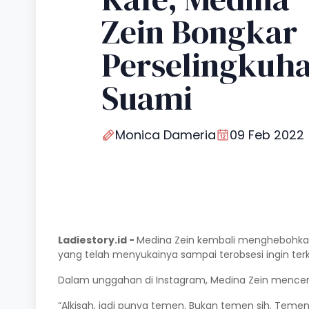
Zein Bongkar
Perselingkuh
Suami
Monica Dameria
09 Feb 2022
Ladiestory.id -
Medina Zein
kembali menghebohkan 
yang telah menyukainya sampai terobsesi ingin terk
Dalam unggahan di Instagram, Medina Zein menceri
“Alkisah, jadi punya temen. Bukan temen sih. Tem