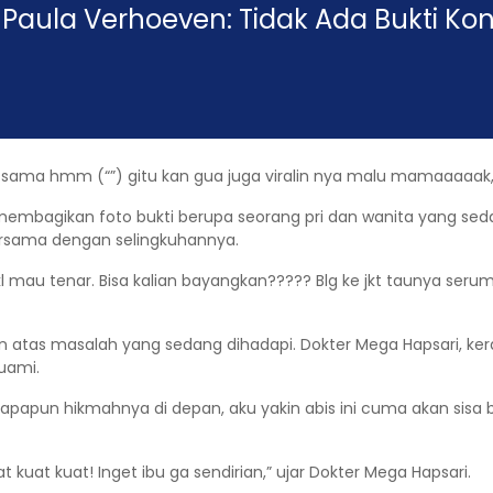
 Paula Verhoeven: Tidak Ada Bukti Kon
l sama hmm (“”) gitu kan gua juga viralin nya malu mamaaaaak,” 
a membagikan foto bukti berupa seorang pri dan wanita yang s
ersama dengan selingkuhannya.
au tenar. Bisa kalian bayangkan????? Blg ke jkt taunya serumah
 atas masalah yang sedang dihadapi. Dokter Mega Hapsari, ke
uami.
bu, apapun hikmahnya di depan, aku yakin abis ini cuma akan si
t kuat kuat! Inget ibu ga sendirian,” ujar Dokter Mega Hapsari.