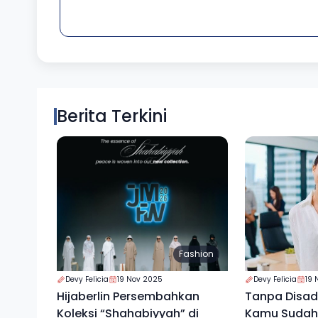
Berita Terkini
Fashion
Devy Felicia
19 Nov 2025
Devy Felicia
19 
Hijaberlin Persembahkan
Tanpa Disada
Koleksi “Shahabiyyah” di
Kamu Sudah 