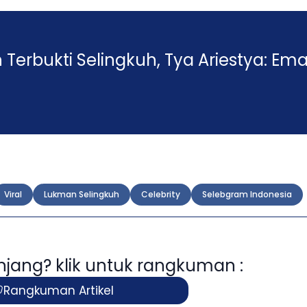
Terbukti Selingkuh, Tya Ariestya: Em
Viral
Lukman Selingkuh
Celebrity
Selebgram Indonesia
panjang? klik untuk rangkuman :
Rangkuman Artikel