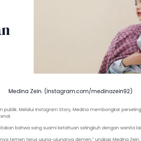
an
Medina Zein. (Instagram.com/medinazein92)
publik. Melalui Instagram Story, Medina membongkar perselin
enal.
takan bahwa sang suami ketahuan selingkuh dengan wanita lai
ennya temen terus ujung-ujungnya demen,” ungkap Medina Zein.