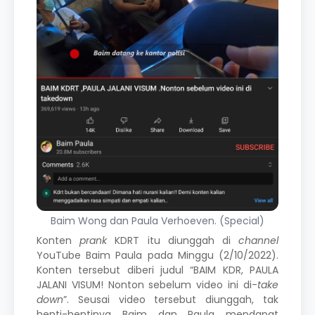
Baim Wong dan Paula Verhoeven. (Special)
Konten
prank
KDRT itu diunggah di
channel
YouTube Baim Paula pada Minggu (2/10/2022).
Konten tersebut diberi judul “BAIM KDR, PAULA
JALANI VISUM! Nonton sebelum video ini di-
take
down
”. Seusai video tersebut diunggah, tak
henti-hentinya Baim dan Paula mendapat