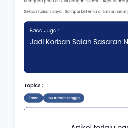
Mengapa perlu diskusi dengan suami ? Agar suami j
Sekian tulisan saya . Sampai ketemu di tulisan sela
Baca Juga :
Jadi Korban Salah Sasaran N
Topics :
Saran
ibu rumah tangga
Artikel terlalu 