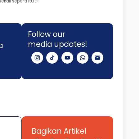
li seperti itu .?
Follow our
media updates!
a
Bagikan Artikel