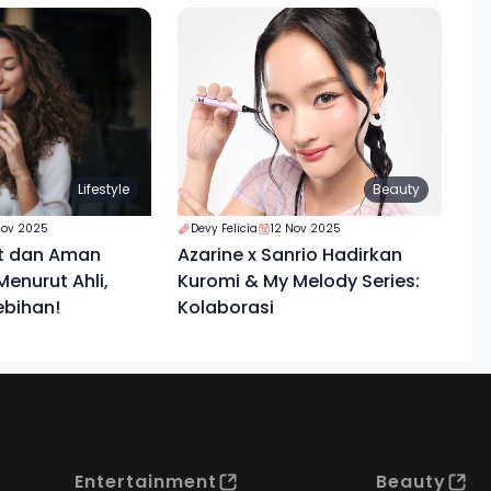
Lifestyle
Beauty
Nov 2025
Devy Felicia
12 Nov 2025
t dan Aman
Azarine x Sanrio Hadirkan
enurut Ahli,
Kuromi & My Melody Series:
ebihan!
Kolaborasi
Entertainment
Beauty