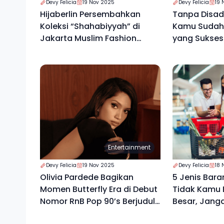
Devy Felicia
19 Nov 2025
Devy Felicia
19 
Hijaberlin Persembahkan
Tanpa Disada
Koleksi “Shahabiyyah” di
Kamu Sudah 
Jakarta Muslim Fashion
yang Sukses
Week 2026
Entertainment
Devy Felicia
19 Nov 2025
Devy Felicia
18 
Olivia Pardede Bagikan
5 Jenis Bara
Momen Butterfly Era di Debut
Tidak Kamu B
Nomor RnB Pop 90’s Berjudul
Besar, Jang
“High”