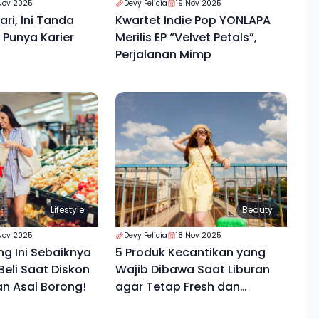
Nov 2025
Devy Felicia
19 Nov 2025
ri, Ini Tanda
Kwartet Indie Pop YONLAPA
Punya Karier
Merilis EP “Velvet Petals”,
Perjalanan Mimp
Lifestyle
Beauty
Nov 2025
Devy Felicia
18 Nov 2025
ng Ini Sebaiknya
5 Produk Kecantikan yang
eli Saat Diskon
Wajib Dibawa Saat Liburan
an Asal Borong!
agar Tetap Fresh dan
Percaya Diri