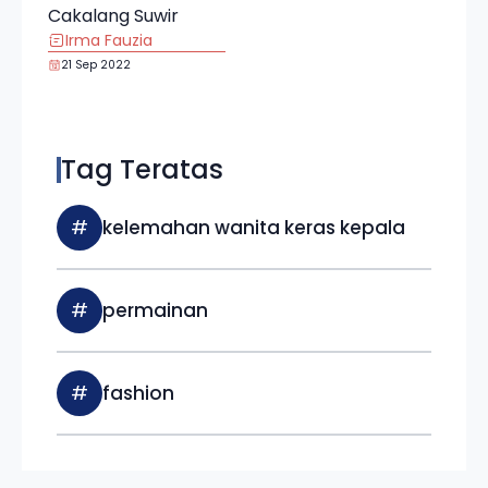
Cakalang Suwir
Irma Fauzia
21 Sep 2022
Tag Teratas
#
kelemahan wanita keras kepala
#
permainan
#
fashion