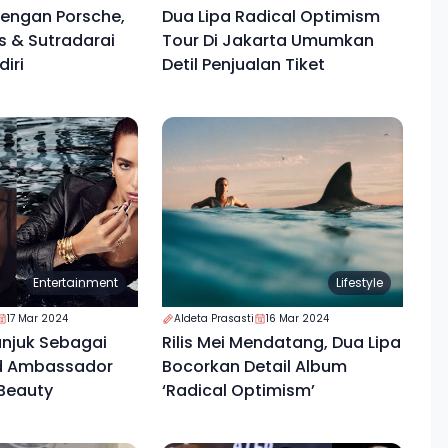
dengan Porsche,
Dua Lipa Radical Optimism
is & Sutradarai
Tour Di Jakarta Umumkan
diri
Detil Penjualan Tiket
Entertainment
Lifestyle
17 Mar 2024
Aldeta Prasasti
16 Mar 2024
unjuk Sebagai
Rilis Mei Mendatang, Dua Lipa
nd Ambassador
Bocorkan Detail Album
 Beauty
‘Radical Optimism’