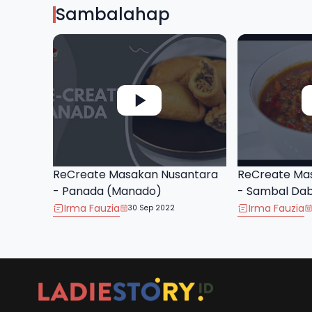
Sambalahap
ReCreate Masakan Nusantara
ReCreate Ma
- Panada (Manado)
- Sambal Da
Irma Fauzia
Irma Fauzia
30 Sep 2022