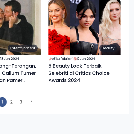
Entertainment
Beauty
18 Jan 2024
Atika Febriani
17 Jan 2024
ang-Terangan,
5 Beauty Look Terbaik
 Callum Turner
Selebriti di Critics Choice
an Pamer
Awards 2024
(current)
1
2
3