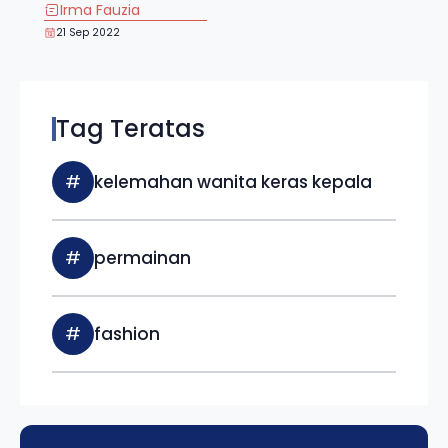
Irma Fauzia
21 Sep 2022
Tag Teratas
#
kelemahan wanita keras kepala
#
permainan
#
fashion