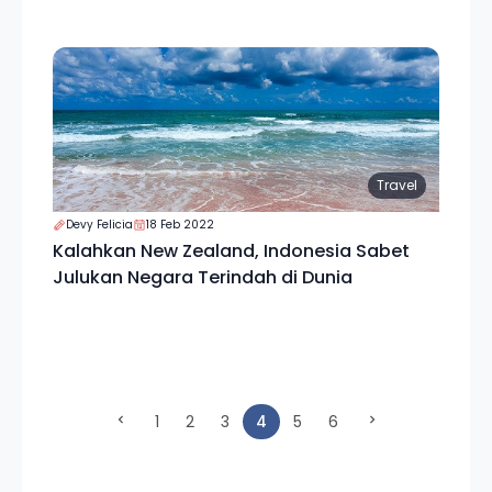
Travel
Devy Felicia
18 Feb 2022
Kalahkan New Zealand, Indonesia Sabet
Julukan Negara Terindah di Dunia
(current)
1
2
3
4
5
6