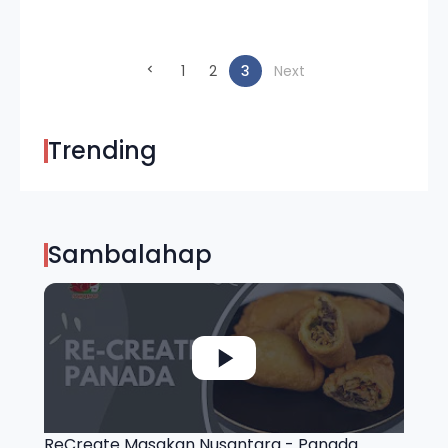
(current)
1
2
3
Next
Trending
Sambalahap
ReCreate Masakan Nusantara - Panada