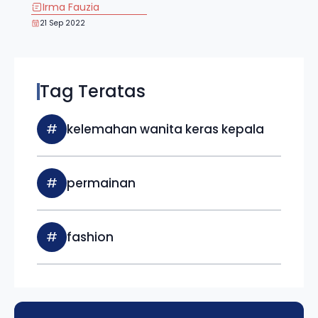
Irma Fauzia
21 Sep 2022
Tag Teratas
#
kelemahan wanita keras kepala
#
permainan
#
fashion