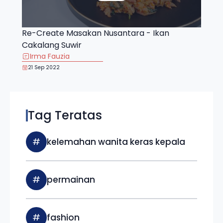
Re-Create Masakan Nusantara - Ikan
Cakalang Suwir
Irma Fauzia
21 Sep 2022
Tag Teratas
#
kelemahan wanita keras kepala
#
permainan
#
fashion