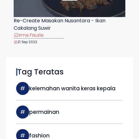
Re-Create Masakan Nusantara - Ikan
Cakalang Suwir
Irma Fauzia
21 Sep 2022
Tag Teratas
#
kelemahan wanita keras kepala
#
permainan
#
fashion