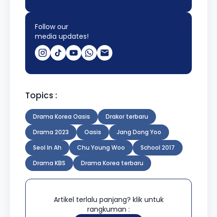
Follow our
media updates!
Topics :
Drama Korea Oasis
Drakor terbaru
Drama 2023
Oasis
Jang Dong Yoo
Seol In Ah
Chu Young Woo
School 2017
Drama KBS
Drama Korea terbaru
Artikel terlalu panjang? klik untuk
rangkuman :