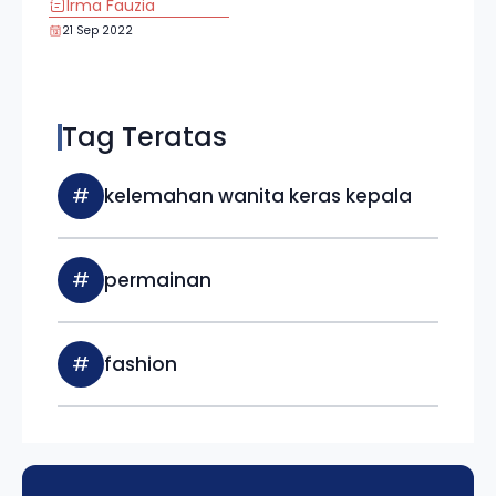
Irma Fauzia
21 Sep 2022
Tag Teratas
#
kelemahan wanita keras kepala
#
permainan
#
fashion