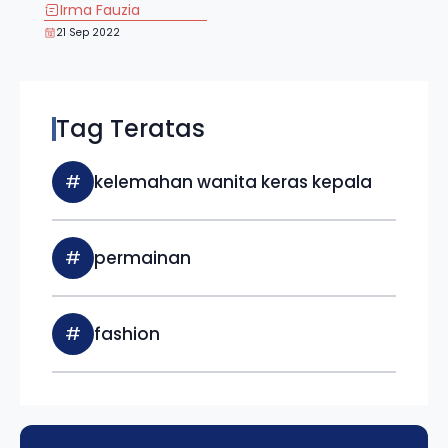
Irma Fauzia
21 Sep 2022
Tag Teratas
#
kelemahan wanita keras kepala
#
permainan
#
fashion