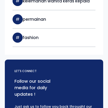
#
kelemahan wanita keras kepala
#
permainan
#
fashion
LET'S CONNECT
Follow our social
media for daily
updates !
Just ask us to follow you back throught our