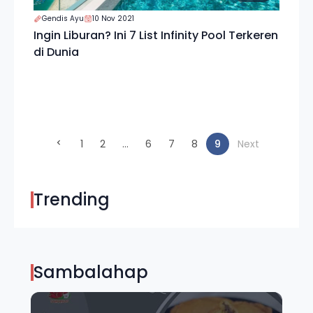
Gendis Ayu
10 Nov 2021
Ingin Liburan? Ini 7 List Infinity Pool Terkeren
di Dunia
(current)
1
2
...
6
7
8
9
Next
Trending
Sambalahap