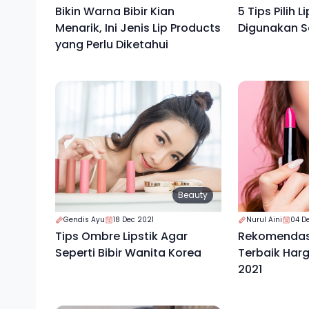
Bikin Warna Bibir Kian
5 Tips Pilih L
Menarik, Ini Jenis Lip Products
Digunakan S
yang Perlu Diketahui
Beauty
Gendis Ayu
18 Dec 2021
Nurul Aini
04 D
Tips Ombre Lipstik Agar
Rekomendasi
Seperti Bibir Wanita Korea
Terbaik Harg
2021