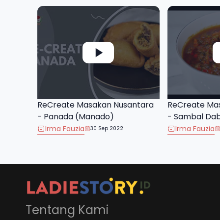
ReCreate Masakan Nusantara
ReCreate Ma
- Panada (Manado)
- Sambal Da
Irma Fauzia
Irma Fauzia
30 Sep 2022
Tentang Kami