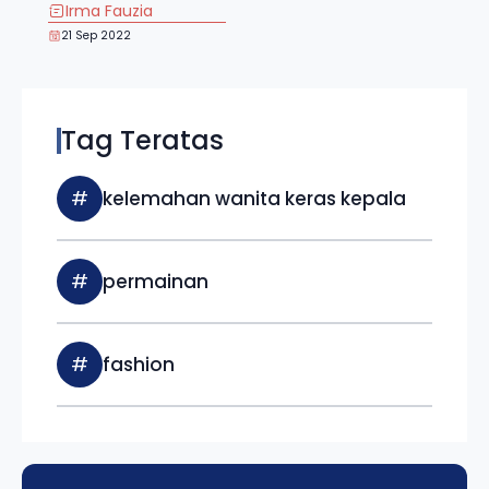
Irma Fauzia
21 Sep 2022
Tag Teratas
#
kelemahan wanita keras kepala
#
permainan
#
fashion