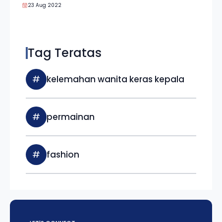
23 Aug 2022
Tag Teratas
#
kelemahan wanita keras kepala
#
permainan
#
fashion