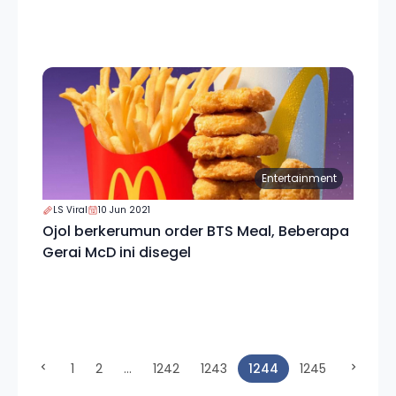
Entertainment
LS Viral
10 Jun 2021
Ojol berkerumun order BTS Meal, Beberapa
Gerai McD ini disegel
(current)
1
2
...
1242
1243
1244
1245