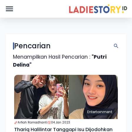
Pencarian
Menampilkan Hasil Pencarian :
"Putri
Delina"
Entertainment
Arfiah Ramadhanti
04 Jan 2023
Thariq Halilintar Tanggapi Isu Dijodohkan