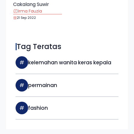
Cakalang Suwir
Irma Fauzia
21 Sep 2022
Tag Teratas
#
kelemahan wanita keras kepala
#
permainan
#
fashion