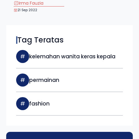
Irma Fauzia
21 Sep 2022
Tag Teratas
#
kelemahan wanita keras kepala
#
permainan
#
fashion