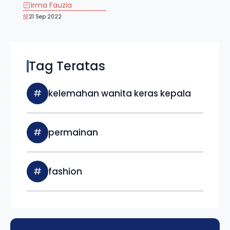
Irma Fauzia
21 Sep 2022
Tag Teratas
#
kelemahan wanita keras kepala
#
permainan
#
fashion