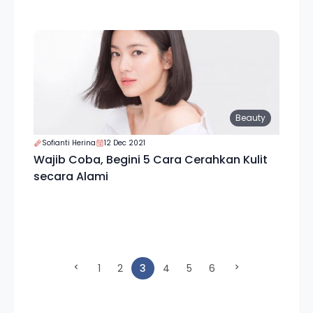
Beauty
Sofianti Herina
12 Dec 2021
Wajib Coba, Begini 5 Cara Cerahkan Kulit
secara Alami
(current)
1
2
3
4
5
6