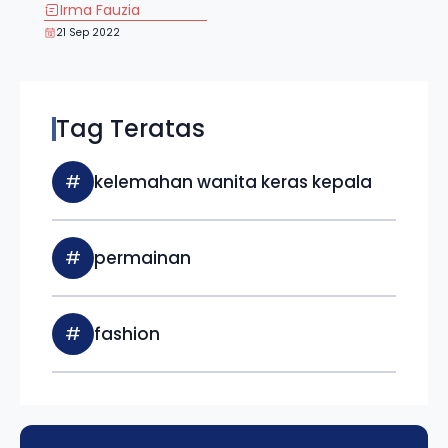
Irma Fauzia
21 Sep 2022
Tag Teratas
#
kelemahan wanita keras kepala
#
permainan
#
fashion