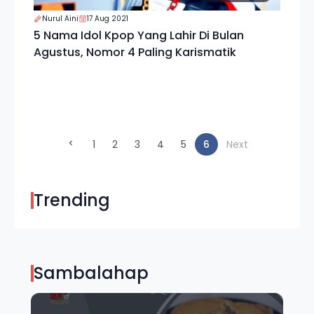
Nurul Aini
17 Aug 2021
5 Nama Idol Kpop Yang Lahir Di Bulan
Agustus, Nomor 4 Paling Karismatik
(current)
1
2
3
4
5
6
Next
Trending
Sambalahap