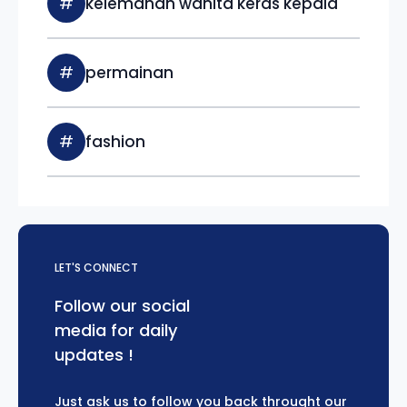
#
kelemahan wanita keras kepala
#
permainan
#
fashion
LET'S CONNECT
Follow our social
media for daily
updates !
Just ask us to follow you back throught our