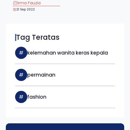
Irma Fauzia
21 Sep 2022
Tag Teratas
#
kelemahan wanita keras kepala
#
permainan
#
fashion