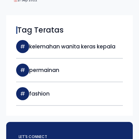
21 Sep 2022
Tag Teratas
#
kelemahan wanita keras kepala
#
permainan
#
fashion
LET'S CONNECT