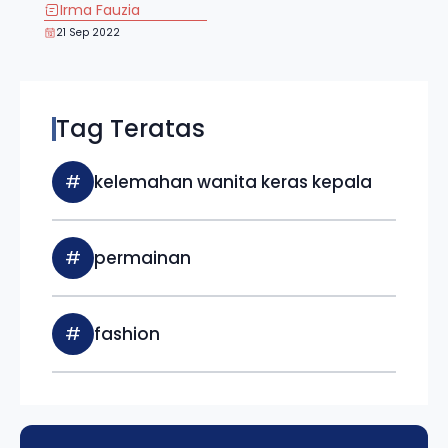
Irma Fauzia
21 Sep 2022
Tag Teratas
#
kelemahan wanita keras kepala
#
permainan
#
fashion