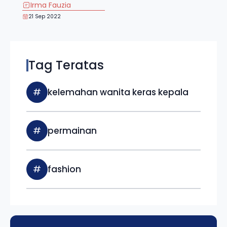
Irma Fauzia
21 Sep 2022
Tag Teratas
#
kelemahan wanita keras kepala
#
permainan
#
fashion