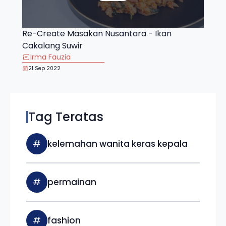
Re-Create Masakan Nusantara - Ikan
Cakalang Suwir
Irma Fauzia
21 Sep 2022
Tag Teratas
#
kelemahan wanita keras kepala
#
permainan
#
fashion