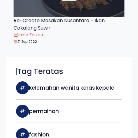
Re-Create Masakan Nusantara - Ikan
Cakalang Suwir
Irma Fauzia
21 Sep 2022
Tag Teratas
#
kelemahan wanita keras kepala
#
permainan
#
fashion