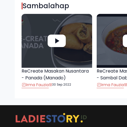
Sambalahap
ReCreate Masakan Nusantara
ReCreate Ma
- Panada (Manado)
- Sambal Da
Irma Fauzia
Irma Fauzia
30 Sep 2022