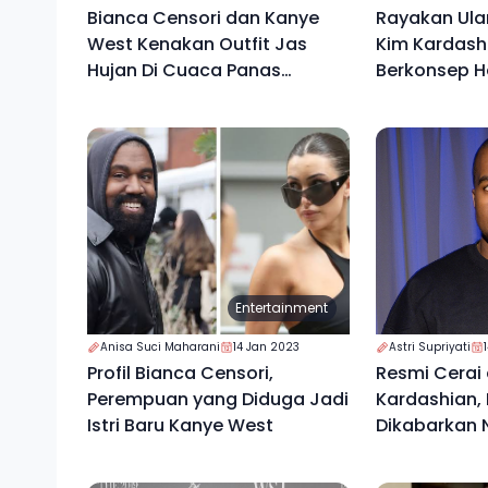
Bianca Censori dan Kanye
Rayakan Ula
West Kenakan Outfit Jas
Kim Kardash
Hujan Di Cuaca Panas
Berkonsep He
Amerika
Entertainment
Anisa Suci Maharani
14 Jan 2023
Astri Supriyati
Profil Bianca Censori,
Resmi Cerai dari Kim
Perempuan yang Diduga Jadi
Kardashian,
Istri Baru Kanye West
Dikabarkan 
Yeezy