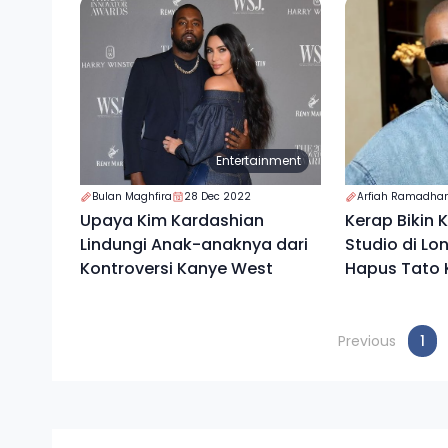
Entertainment
Bulan Maghfira
28 Dec 2022
Arfiah Ramadhan
Upaya Kim Kardashian
Kerap Bikin K
Lindungi Anak-anaknya dari
Studio di L
Kontroversi Kanye West
Hapus Tato 
Gratis
(cu
Previous
1