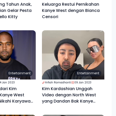
ng Tahun Anak,
Keluarga Restui Pernikahan
ian Gelar Pesta
Kanye West dengan Bianca
llo Kitty
Censori
Entertainment
Entertainment
14 Jan 2023
Arfiah Ramadhanti
09 Jan 2023
Kim Kardashian Unggah
 Kanye West
Video dengan North West
Nikahi Karyawan
yang Dandan Bak Kanye
West