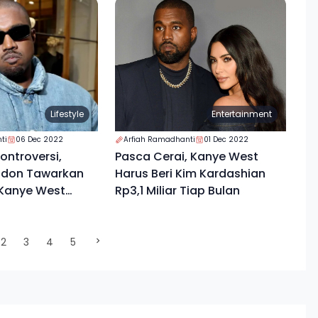
Lifestyle
Entertainment
ti
06 Dec 2022
Arfiah Ramadhanti
01 Dec 2022
ontroversi,
Pasca Cerai, Kanye West
ondon Tawarkan
Harus Beri Kim Kardashian
Kanye West
Rp3,1 Miliar Tiap Bulan
rrent)
2
3
4
5