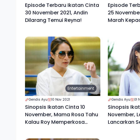
Episode Terbaru Ikatan Cinta
Episode Terb
30 November 2021, Andin
25 November
Dilarang Temui Reyna!
Marah Kepad
Entertainment
Gendis Ayu
10 Nov 2021
Gendis Ayu
01 
Sinopsis Ikatan Cinta 10
Sinopsis Ikat
November, Mama Rosa Tahu
November, La
Kalau Roy Memperkosa
Lancarkan S
Jessica
Mama Rosa