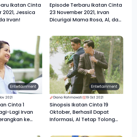
aru Ikatan Cinta
Episode Terbaru Ikatan Cinta
 2021, Jessica
23 November 2021, Irvan
a Irvan!
Dicurigai Mama Rosa, Al, dan
Mama Sarah
Entertainment
Entertainment
Nov 2021
Diana Rahmawati
19 Oct 2021
an Cinta 1
Sinopsis Ikatan Cinta 19
gi-Lagi Irvan
Oktober, Berhasil Dapat
erangkan ke
Informasi, Al Tetap Tolong
Denis yang Berlumur Darah