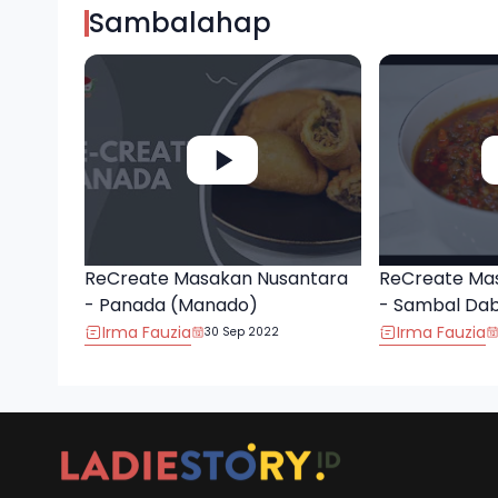
Sambalahap
ReCreate Masakan Nusantara
ReCreate Ma
- Panada (Manado)
- Sambal Da
Irma Fauzia
Irma Fauzia
30 Sep 2022