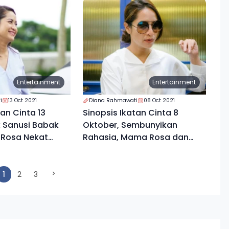
Entertainment
Entertainment
i
13 Oct 2021
Diana Rahmawati
08 Oct 2021
tan Cinta 13
Sinopsis Ikatan Cinta 8
k Sanusi Babak
Oktober, Sembunyikan
 Rosa Nekat
Rahasia, Mama Rosa dan
Seorang Diri
Paman Andin Punya Masa
Lalu
(current)
1
2
3