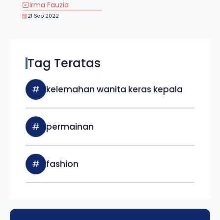
Irma Fauzia
21 Sep 2022
Tag Teratas
#
kelemahan wanita keras kepala
#
permainan
#
fashion